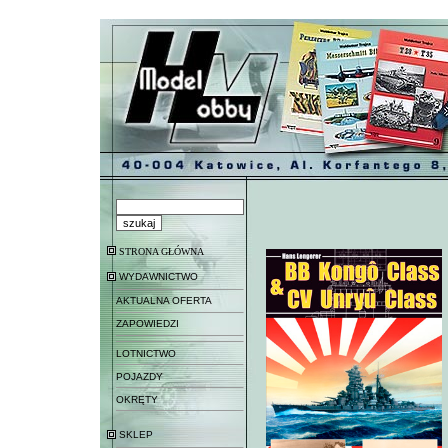
STRONA GŁÓWNA
WYDAWNICTWO
AKTUALNA OFERTA
ZAPOWIEDZI
LOTNICTWO
POJAZDY
OKRĘTY
SKLEP