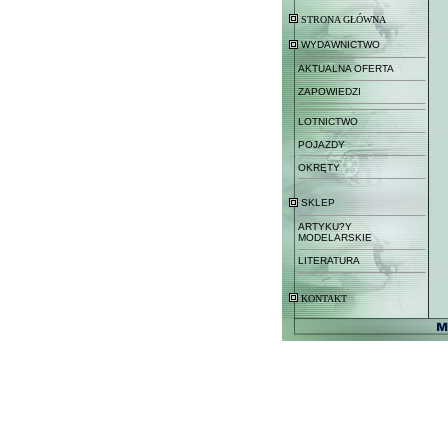
STRONA GŁÓWNA
WYDAWNICTWO
AKTUALNA OFERTA
ZAPOWIEDZI
LOTNICTWO
POJAZDY
OKRĘTY
SKLEP
ARTYKU?Y
MODELARSKIE
LITERATURA
KONTAKT